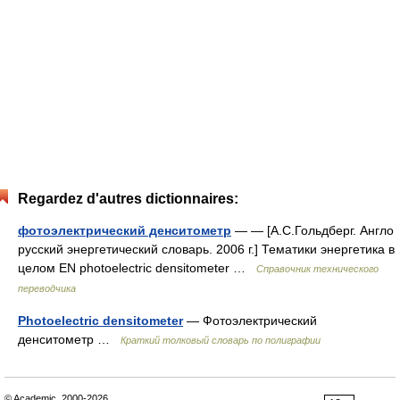
Regardez d'autres dictionnaires:
фотоэлектрический денситометр
— — [А.С.Гольдберг. Англо
русский энергетический словарь. 2006 г.] Тематики энергетика в
целом EN photoelectric densitometer …
Справочник технического
переводчика
Photoelectric densitometer
— Фотоэлектрический
денситометр …
Краткий толковый словарь по полиграфии
© Academic, 2000-2026